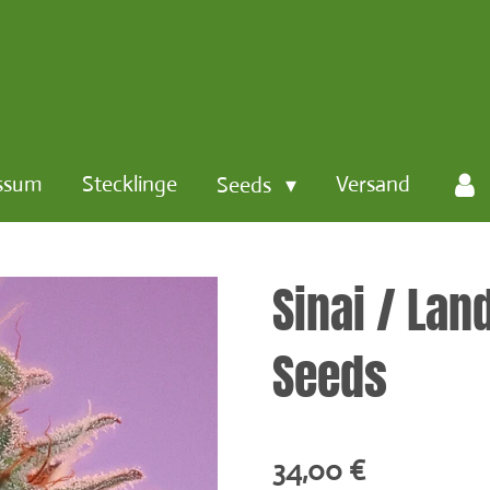
ssum
Stecklinge
Versand
Seeds
Sinai / Lan
Seeds
34,00 €