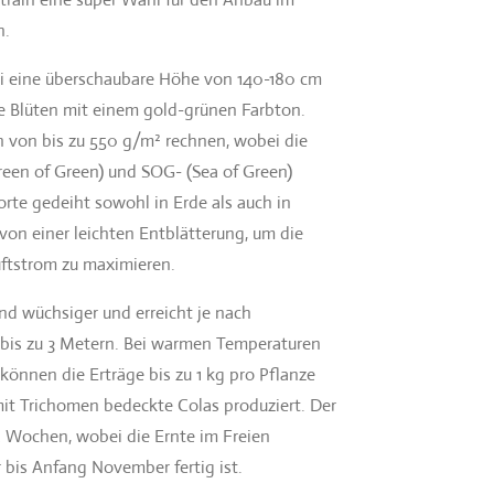
n.
nai eine überschaubare Höhe von 140-180 cm
ge Blüten mit einem gold-grünen Farbton.
 von bis zu 550 g/m² rechnen, wobei die
reen of Green) und SOG- (Sea of Green)
orte gedeiht sowohl in Erde als auch in
 von einer leichten Entblätterung, um die
uftstrom zu maximieren.
und wüchsiger und erreicht je nach
bis zu 3 Metern. Bei warmen Temperaturen
önnen die Erträge bis zu 1 kg pro Pflanze
 mit Trichomen bedeckte Colas produziert. Der
2 Wochen, wobei die Ernte im Freien
bis Anfang November fertig ist.