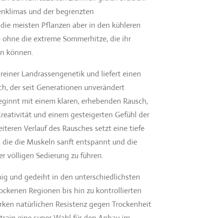
nklimas und der begrenzten
die meisten Pflanzen aber in den kühleren
ohne die extreme Sommerhitze, die ihr
en können.
 reiner Landrassengenetik und liefert einen
h, der seit Generationen unverändert
eginnt mit einem klaren, erhebenden Rausch,
Kreativität und einem gesteigerten Gefühl der
iteren Verlauf des Rausches setzt eine tiefe
 die die Muskeln sanft entspannt und die
er völligen Sedierung zu führen.
hig und gedeiht in den unterschiedlichsten
ckenen Regionen bis hin zu kontrollierten
rken natürlichen Resistenz gegen Trockenheit
strain eine super Wahl für den Anbau im