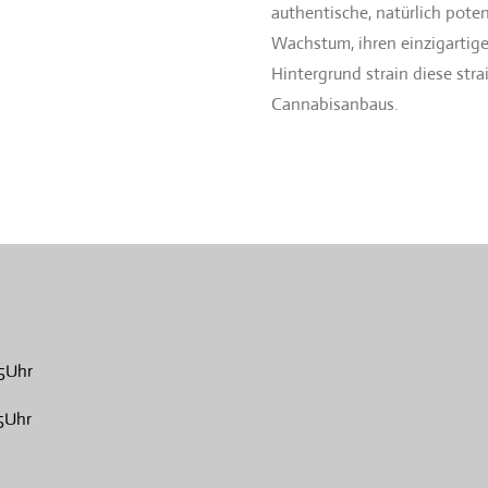
authentische, natürlich pote
Wachstum, ihren einzigartige
Hintergrund strain diese stra
Cannabisanbaus.
5Uhr
5Uhr