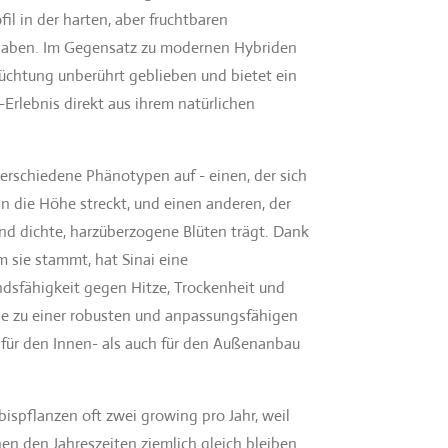
fil in der harten, aber fruchtbaren
ben. Im Gegensatz zu modernen Hybriden
Züchtung unberührt geblieben und bietet ein
Erlebnis direkt aus ihrem natürlichen
erschiedene Phänotypen auf - einen, der sich
in die Höhe streckt, und einen anderen, der
und dichte, harzüberzogene Blüten trägt. Dank
 sie stammt, hat Sinai eine
sfähigkeit gegen Hitze, Trockenheit und
ie zu einer robusten und anpassungsfähigen
 für den Innen- als auch für den Außenanbau
ispflanzen oft zwei growing pro Jahr, weil
en den Jahreszeiten ziemlich gleich bleiben.