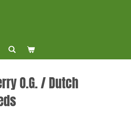
rry O.G. / Dutch
eds