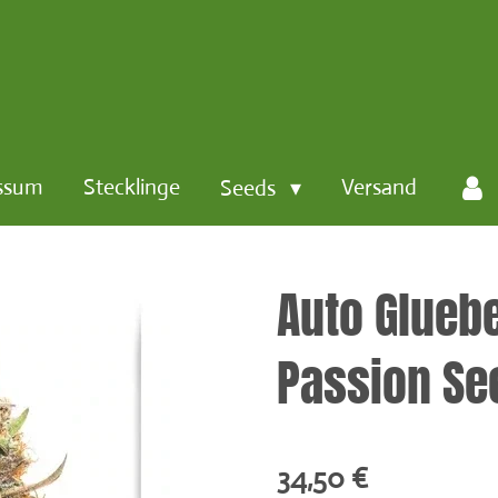
ssum
Stecklinge
Versand
Seeds
Auto Gluebe
Passion Se
34,50 €