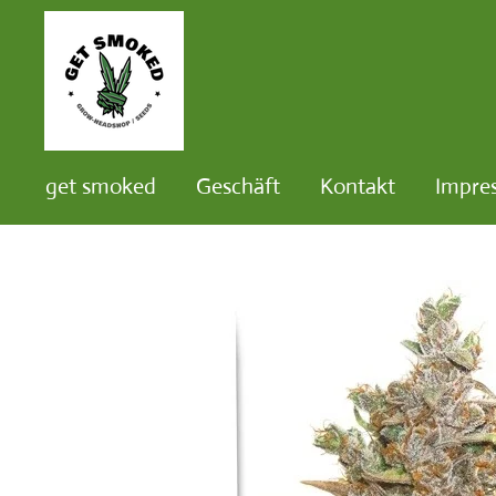
Zum
Hauptinhalt
springen
get smoked
Geschäft
Kontakt
Impre