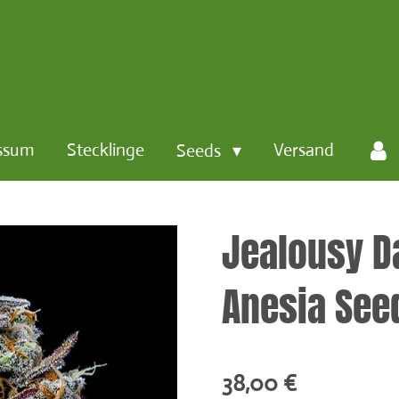
ssum
Stecklinge
Versand
Seeds
Jealousy D
Anesia See
38,00 €