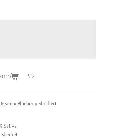
korb
Dream x Blueberry Sherbert
% Sativa
 Sherbet