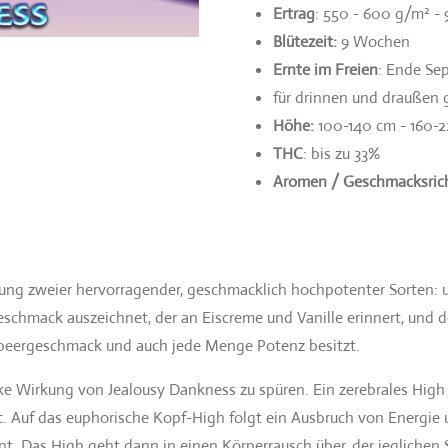
Ertrag
: 550 - 600 g/m² -
Blütezeit:
9 Wochen
Ernte im Freien
: Ende Se
für drinnen und draußen 
Höhe:
100-140 cm - 160-
THC
: bis zu 33%
Aromen / Geschmacksric
ung zweier hervorragender, geschmacklich hochpotenter Sorten: u
hmack auszeichnet, der an Eiscreme und Vanille erinnert, und d
aubeergeschmack und auch jede Menge Potenz besitzt.
ke Wirkung von Jealousy Dankness zu spüren. Ein zerebrales High
t. Auf das euphorische Kopf-High folgt ein Ausbruch von Energie u
nt. Das High geht dann in einen Körperrausch über, der jeglichen 