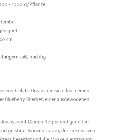
 900 - 1000 g/Pflanze
ptember
geeignet
220 cm
htungen
: süß, fruchtig
nserer Gelato Dream, die sich durch einen
er Blueberry Sherbet, einer ausgewogenen
 durchströmt Deinen Körper und gipfelt in
nd geistiger Konzentration, der zu kreativen
Stress beseitigt und die Muskeln entspannt.