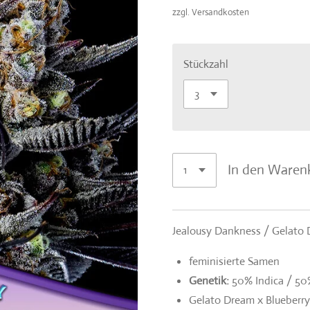
zzgl. Versandkosten
Stückzahl
In den Waren
Jealousy Dankness / Gelato 
feminisierte Samen
Genetik:
50% Indica / 50
Gelato Dream x Blueberry