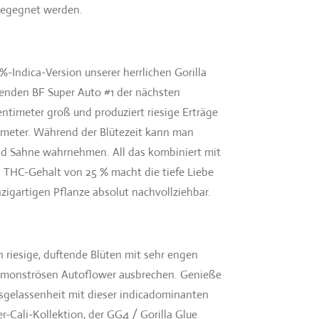
begegnet werden.
%-Indica-Version unserer herrlichen Gorilla
genden BF Super Auto #1 der nächsten
entimeter groß und produziert riesige Erträge
eter. Während der Blütezeit kann man
und Sahne wahrnehmen. All das kombiniert mit
HC-Gehalt von 25 % macht die tiefe Liebe
nzigartigen Pflanze absolut nachvollziehbar.
n riesige, duftende Blüten mit sehr engen
 monströsen Autoflower ausbrechen. Genieße
sgelassenheit mit dieser indicadominanten
-Cali-Kollektion, der GG4 / Gorilla Glue