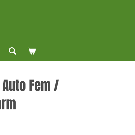
e Auto Fem /
arm