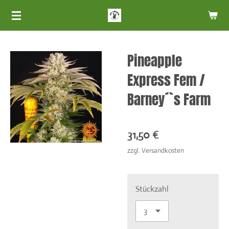
Zum
Hauptinhalt
springen
Pineapple
Express Fem /
Barney´`s Farm
31,50 €
zzgl. Versandkosten
Stückzahl